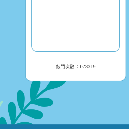
敲門次數 ：
0
7
3
3
1
9