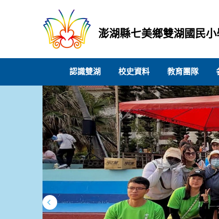
跳
到
主
澎湖縣七美鄉雙湖國民小
要
內
容
認識雙湖
校史資料
教育團隊
區