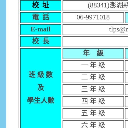
校 址
(88341)
電 話
06-9971018
E-mail
tlps@m
校 長
年 級
一 年 級
班 級 數
二 年 級
及
三 年 級
學生人數
四 年 級
五 年 級
六 年 級